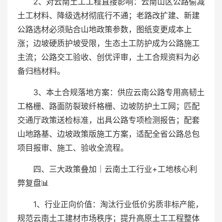
2、对云南土工工程直接影响：云南山区公路偷减
土工材料、降级选材彻底行不通；老路改扩建、新建
公路选材必须贴合山地政策参数，图纸变更成本上
涨；边坡硬质护坡受限，生态土工防护成为公路施工
主流；公路交工验收、创优评审，土工合规资料为必
备归档材料。
3、本土合规落地方案：供应云南公路专用高韧土
工格栅、路面防裂玻纤格栅、边坡防护土工网；匹配
交通厅政策送检标准，出具公路专项检测报告；配套
山地路基、边坡政策版施工方案，适配全省公路总包
项目报审、施工、验收全流程。
四、三大政策叠加｜云南土工行业+工地核心利
弊复盘📊
1、行业正向价值：淘汰行业低价劣质非标产能，
规范云南土工建材市场秩序；提升高原土工工程整体