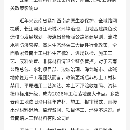
云南土工材料行业政策解读，环保/水利/公路相
关政策影响📜
近年来云南省紧扣西南高原生态保护、全域路网
提质、长江澜沧江流域水环境治理、山地基建绿色改
造核心发展规划，接连出台新版公路基建导则、流域
水利防渗管控、高原生态环保三大硬性行业政策，全
面收紧云南土工材料生产标准、进场送检、施工工
艺、废料处置、非标材料清退全链条管控。对于云南
公路总包、水利项目部、边坡治理、海绵城市、盐碱
地修复万千工程团队而言，政策更新后非标土工材料
禁用、平原通用工艺淘汰、本土环评验收加码、资料
报审标准升级，成为2026年工程落地最大卡点。多数
云南工地依旧沿用往年选材、施工、报审模式，直接
出现材料退场、监理驳回、项目停工、环评不通过。#
云南瑞达工程材料有限公司#