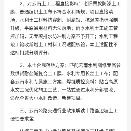
2、对云南土工工程直接影响：老旧薄款防渗土工
膜、普通编织土工布不符合水利新规，项目直接清
场；水利土工材料抗穿刺、耐腐蚀、抗温差指标强制
升级，平原通用材料无法落地；雨季水利土工施工管
控加码，无专项排水防冲刷方案不予开工；水利工程
竣工验收新增土工材料工况适配核验，本土适配性不
达标扣减分项评分。
3、本土合规落地方案：匹配云南水利图纸专属参
数供货耐盐碱复合土工膜、水利专用长丝土工布；配
套云南水利专属施工方案、焊缝质控资料；贴合高原
水文工况优化施工工艺，一站式通过水利分部验收，
适配全省大小水利改造、新建项目。
三、云南公路交通行业政策解读｜路基边坡土工
硬性要求🛣️