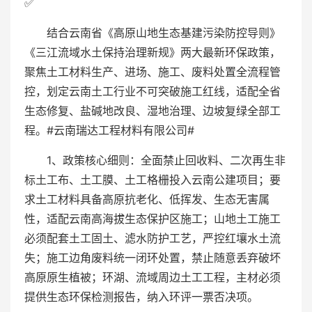
✅
结合云南省《高原山地生态基建污染防控导则》
《三江流域水土保持治理新规》两大最新环保政策，
聚焦土工材料生产、进场、施工、废料处置全流程管
控，划定云南土工行业不可突破施工红线，适配全省
生态修复、盐碱地改良、湿地治理、边坡复绿全部工
程。#云南瑞达工程材料有限公司#
1、政策核心细则：全面禁止回收料、二次再生非
标土工布、土工膜、土工格栅投入云南公建项目；要
求土工材料具备高原抗老化、低挥发、生态无害属
性，适配云南高海拔生态保护区施工；山地土工施工
必须配套土工固土、滤水防护工艺，严控红壤水土流
失；施工边角废料统一闭环处置，禁止随意丢弃破坏
高原原生植被；环湖、流域周边土工工程，主材必须
提供生态环保检测报告，纳入环评一票否决项。