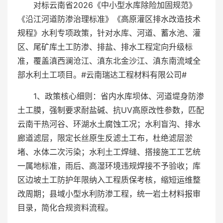
对标云南省2026《中小型水库除险加固规范》
《沿江河道防渗治理标准》《高原灌区排水改造技术
规程》水利专项政策，针对水库、河道、蓄水池、灌
区、尾矿库土工防渗、排盐、排水工程定向升级标
准，覆盖滇西澜沧江、滇东北金沙江、滇东南流域全
部水利土工项目。#云南瑞达工程材料有限公司#
1、政策核心细则：省内水库坝体、河道堤身防渗
土工膜，强制要求耐盐碱、抗UV高原改性参数，匹配
云南干热河谷、环湖水土腐蚀工况；水利盲沟、排水
廊道滤层，限定长丝原生反滤土工布，杜绝滤层淤
堵、水体二次污染；水利土工焊缝、搭接施工工艺统
一属地标准，雨后、高湿环境违规焊接不予验收；库
区边坡土工防护年限纳入工程质保考核，缩短运维整
改周期；县域小型水利防渗工程，统一岩土材料报审
目录，简化合规资料流程。