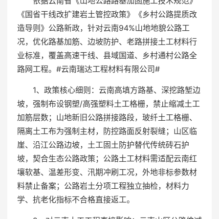
依据云南省《山地公路路基加固施工技术规范》
《国省干线改扩建岩土管控政策》《乡村公路提质改
造导则》公路新政，针对云南94%山地地貌公路工
况，优化路基加筋、边坡防护、老路拼接土工材料行
业标准，覆盖高速干线、县域国道、乡村通村公路全
路网工程。#云南瑞达工程材料有限公司#
1、政策核心细则：云南高填方路基、深挖路堑边
坡，强制布设钢塑/高强塑料土工格栅，禁止缩减土工
加筋层数；山地新旧公路拼接路段，玻纤土工格栅、
隔离土工布为强制主材，防控路面反射裂缝；山区临
崖、沿江公路边坡，土工固土防护替代传统砖石护
坡，契合生态公路政策；公路土工材料需适配云南红
壤软基、温差形变、汛期冲刷工况，外地非标参数材
料禁止备案；公路岩土分项工程独立抽检，材料力
学、抗老化指标不合格直接返工。