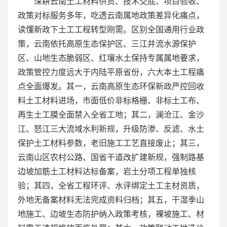
深耕云南土工材料供货、技术交底、项目验收、
政策对标服务多年，吃透云南属地政策差异化痛点，
读懂新政下土工工程转型刚需。区别全国通用行业政
策，云南依托高原生态保护区、三江并流水源保护
区、山地生态脆弱区、红壤水土保持专属属地要求，
政策管控力度远大于内陆平原省份，六大本土工程痛
点全面爆发。其一，云南高原生态环保新政严控回收
料土工材料进场，市面低价非标格栅、非标土工布、
再生土工膜全面禁入全省工地；其二，澜沧江、金沙
江、怒江三大流域水利新规，升级防渗、反滤、水土
保护土工材料参数，老旧施工工艺直接废止；其三，
云南山区农村公路、国省干道改扩建新规，强制路基
边坡加筋土工材料达标备案，岩土分项工程单独核
验；其四，全省工程环评、水评绑定土工主材资质，
外地无备案材料无法完成资料归档；其五，干湿季山
地施工、边坡生态防护纳入政策考核，裸坡施工、材