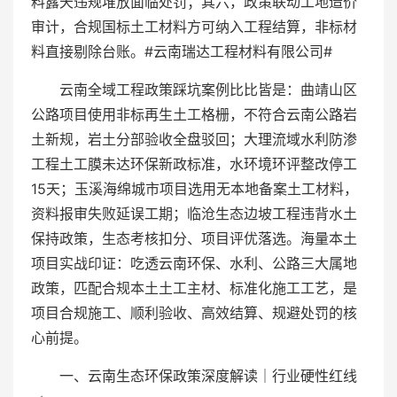
料露天违规堆放面临处罚；其六，政策联动工地造价
审计，合规国标土工材料方可纳入工程结算，非标材
料直接剔除台账。#云南瑞达工程材料有限公司#
云南全域工程政策踩坑案例比比皆是：曲靖山区
公路项目使用非标再生土工格栅，不符合云南公路岩
土新规，岩土分部验收全盘驳回；大理流域水利防渗
工程土工膜未达环保新政标准，水环境环评整改停工
15天；玉溪海绵城市项目选用无本地备案土工材料，
资料报审失败延误工期；临沧生态边坡工程违背水土
保持政策，生态考核扣分、项目评优落选。海量本土
项目实战印证：吃透云南环保、水利、公路三大属地
政策，匹配合规本土土工主材、标准化施工工艺，是
项目合规施工、顺利验收、高效结算、规避处罚的核
心前提。
一、云南生态环保政策深度解读｜行业硬性红线